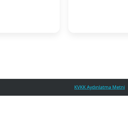
KVKK Aydınlatma Metni
 2026 KURT KUMAŞ SANAYİ VE TİCARET A.Ş. . Tüm Hakları Saklıdır.