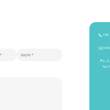
📞
+90 
✉️
inf
📍
2. O
No:1