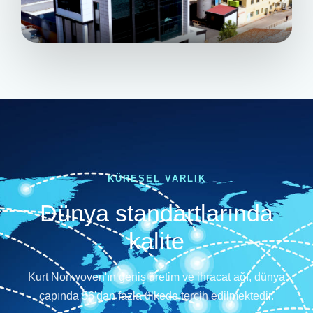
KÜRESEL VARLIK
Dünya standartlarında
kalite
Kurt Nonwoven'ın geniş üretim ve ihracat ağı, dünya
çapında 56'dan fazla ülkede tercih edilmektedir.