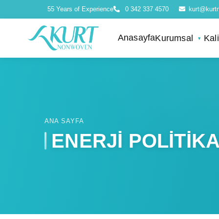
55 Years of Experience
0 342 337 4570
kurt@kurt
Anasayfa
Kurumsal
Kal
ANA SAYFA
ENERJİ POLİTİK